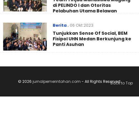
di PELINDO I dan Otoritas
Pelabuhan Utama Belawan
Berita
.
06 Okt 2023
Tunjukkan Sense Of Social, BEM
Fisipol UHN Medan Berkunjung ke
Panti Asuhan
© 2026
jurnalpemerintahan.com
- All Rights Reserved.
Back to Top