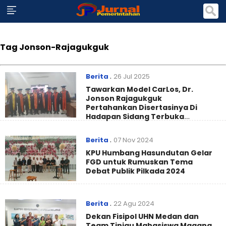
Tag Jonson-Rajagukguk
Berita
.
26 Jul 2025
Tawarkan Model CarLos, Dr.
Jonson Rajagukguk
Pertahankan Disertasinya Di
Hadapan Sidang Terbuka
Pascasarjana Unimed
Berita
.
07 Nov 2024
KPU Humbang Hasundutan Gelar
FGD untuk Rumuskan Tema
Debat Publik Pilkada 2024
Berita
.
22 Agu 2024
Dekan Fisipol UHN Medan dan
Team Tinjau Mahasiswa Magang